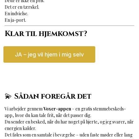
Dette er ikke en pris.
Det er en tærskel.
En indvielse.
En ja-port.
Klar til hjemkomst?
JA – jeg vil hjem i mig selv
💫
Sådan foregår det
Vi arbejder gennem
Voxer-appen
– en gratis stemmebeskeds-
app, hvor du kan tale frit, når det passer dig.
Du sender en besked, når du har noget på hjerte, og jeg svarer, når
energien kalder.
Det føles som en samtale i bevægelse – uden faste møder eller lang