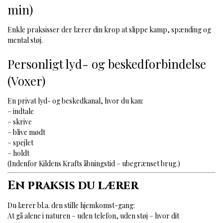
min)
Enkle praksisser der lærer din krop at slippe kamp, spænding og
mental støj.
Personligt lyd- og beskedforbindelse
(Voxer)
En privat lyd- og beskedkanal, hvor du kan:
– indtale
– skrive
– blive mødt
– spejlet
– holdt
(Indenfor Kildens Krafts åbningstid – ubegrænset brug.)
En praksis du lærer
Du lærer bl.a. den stille hjemkomst-gang:
At gå alene i naturen – uden telefon, uden støj – hvor dit