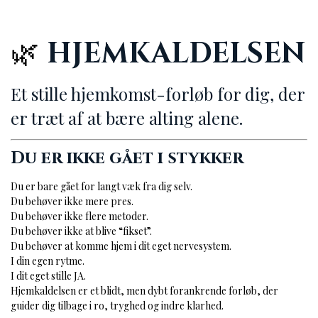
🌿
HJEMKALDELSEN
Et stille hjemkomst-forløb for dig, der
er træt af at bære alting alene.
Du er ikke gået i stykker
Du er bare gået for langt væk fra dig selv.
Du behøver ikke mere pres.
Du behøver ikke flere metoder.
Du behøver ikke at blive “fikset”.
Du behøver at komme hjem i dit eget nervesystem.
I din egen rytme.
I dit eget stille JA.
Hjemkaldelsen er et blidt, men dybt forankrende forløb, der
guider dig tilbage i ro, tryghed og indre klarhed.